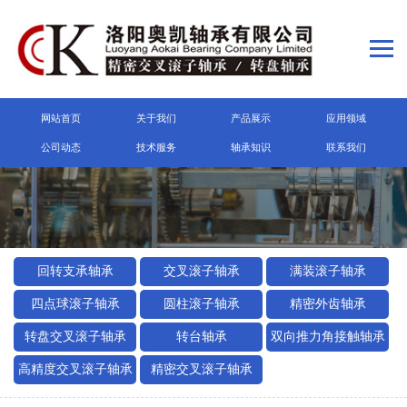
网站首页
关于我们
产品展示
应用领域
公司动态
技术服务
轴承知识
联系我们
回转支承轴承
交叉滚子轴承
满装滚子轴承
四点球滚子轴承
圆柱滚子轴承
精密外齿轴承
转盘交叉滚子轴承
转台轴承
双向推力角接触轴承
高精度交叉滚子轴承
精密交叉滚子轴承